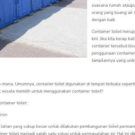
suasana rumah ataupu
orang yang buang air 
dengan baik.
Container toilet meru
kini. Jika kita kerap k
container tersebut bis
penggunaan container 
tampilannya yang unik
na-mana. Umumnya,
container toilet
digunakan di tempat terbuka seperti
 wisata memilih untuk menggunakan container toilet?
tainer toilet :
inim
at lahan yang cukup besar untuk dilakukan pembangunan toilet perma
ner toilet menjadi salah satu solusi untuk permasalahan ini. Hal ini 