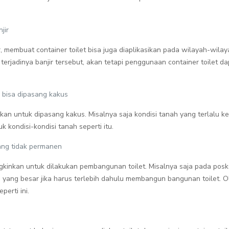
jir
membuat container toilet bisa juga diaplikasikan pada wilayah-wilaya
jadinya banjir tersebut, akan tetapi penggunaan container toilet dap
 bisa dipasang kakus
n untuk dipasang kakus. Misalnya saja kondisi tanah yang terlalu ke
k kondisi-kondisi tanah seperti itu.
yang tidak permanen
gkinkan untuk dilakukan pembangunan toilet. Misalnya saja pada p
ang besar jika harus terlebih dahulu membangun bangunan toilet. Ol
erti ini.