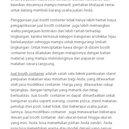
keunikan desainnya mampu menarik perhatian khalayak ramai
untuk datang membeli barang usaha jualan Anda.
Penggunaan
jual booth container
tidak hanya lebih hemat biaya,
pengaplikasian jual booth container juga lebih memangkas
waktu pengerjaan kontruksi dan lebih ramah terhadap
lingkungan, karena termasuk kategori bangunan arsitektur hijau
berkelanjutan sehingga mampu untuk mengurangi limbah
lingkungan. Untuk menciptakan hawa dingin di dalam booth
container bisa dilakukan dengan melapisinya dengan bahan
material yang mampu melindunginya dari paparan sinar
matahari secara langsung.
Jual booth container
adalah salah satu teknik pembuatan stand
penjualan makanan atau minuman bagi Anda, yang ditawarkan
oleh jasa modifikasi container. Harga yang ditawarkan cukup
terjangkau, dengan tampilan yang menarik dan tetap
berkualitas. Jual booth container ini dapat dimanfaatkan untuk
bangunan usaha seperti warung, counter pulsa, stand makanan,
penutup mini pom, loket ticket, dan beberapa usaha jualan
lainnya. Jasa modifikasi container juga menawarkan beberapa
desain jual booth container dari ukuran besar hingga ukuran
yang mini, Anda bisa menentukan pilihan Anda sendiri. Anda
juga bisa menentukan warna atau model desain yang sesuai,