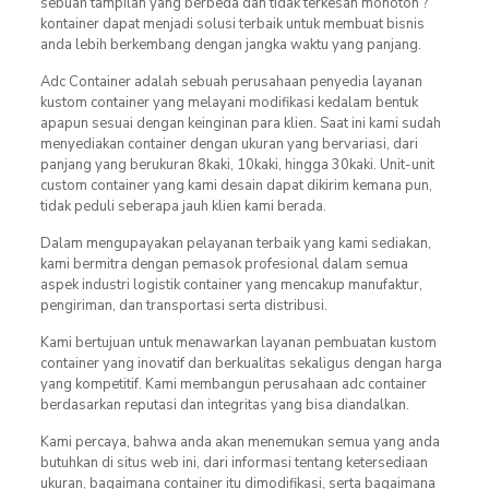
sebuah tampilan yang berbeda dan tidak terkesan monoton ?
kontainer dapat menjadi solusi terbaik untuk membuat bisnis
anda lebih berkembang dengan jangka waktu yang panjang.
Adc Container adalah sebuah perusahaan penyedia layanan
kustom container yang melayani modifikasi kedalam bentuk
apapun sesuai dengan keinginan para klien. Saat ini kami sudah
menyediakan container dengan ukuran yang bervariasi, dari
panjang yang berukuran 8kaki, 10kaki, hingga 30kaki. Unit-unit
custom container yang kami desain dapat dikirim kemana pun,
tidak peduli seberapa jauh klien kami berada.
Dalam mengupayakan pelayanan terbaik yang kami sediakan,
kami bermitra dengan pemasok profesional dalam semua
aspek industri logistik container yang mencakup manufaktur,
pengiriman, dan transportasi serta distribusi.
Kami bertujuan untuk menawarkan layanan pembuatan kustom
container yang inovatif dan berkualitas sekaligus dengan harga
yang kompetitif. Kami membangun perusahaan adc container
berdasarkan reputasi dan integritas yang bisa diandalkan.
Kami percaya, bahwa anda akan menemukan semua yang anda
butuhkan di situs web ini, dari informasi tentang ketersediaan
ukuran, bagaimana container itu dimodifikasi, serta bagaimana